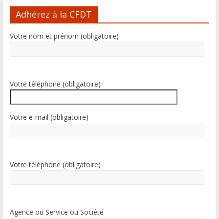
l
Adhérez à la CFDT
t
e
Votre nom et prénom (obligatoire)
r
n
a
t
i
Votre téléphone (obligatoire)
v
e
:
Votre e-mail (obligatoire)
Votre téléphone (obligatoire)
Agence ou Service ou Société