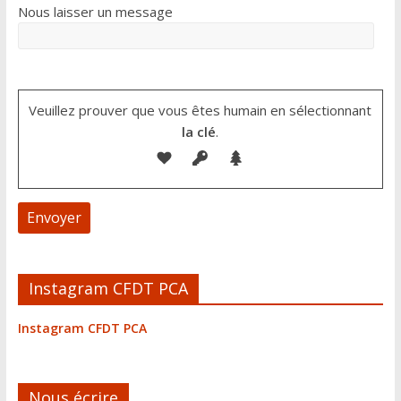
Nous laisser un message
Veuillez prouver que vous êtes humain en sélectionnant
la clé
.
A
Instagram CFDT PCA
l
t
Instagram CFDT PCA
e
r
n
Nous écrire