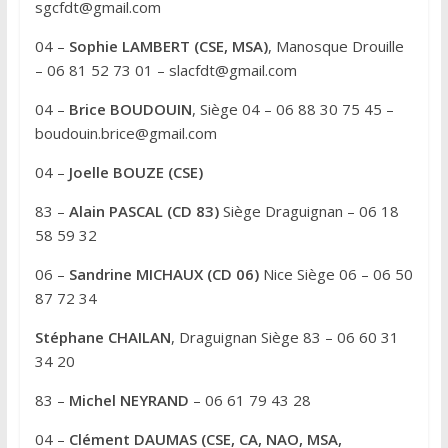
sgcfdt@gmail.com
i
v
04 –
Sophie LAMBERT (CSE, MSA)
, Manosque Drouille
e
– 06 81 52 73 01 – slacfdt@gmail.com
:
04 –
Brice BOUDOUIN
, Siège 04 – 06 88 30 75 45 –
boudouin.brice@gmail.com
04 –
Joelle BOUZE (CSE)
83 –
Alain PASCAL (CD 83)
Siège Draguignan – 06 18
58 59 32
06 –
Sandrine MICHAUX (CD 06)
Nice Siège 06 – 06 50
87 72 34
Stéphane CHAILAN
, Draguignan Siège 83 – 06 60 31
34 20
83 –
Michel NEYRAND
– 06 61 79 43 28
04 –
Clément DAUMAS (CSE, CA, NAO, MSA,