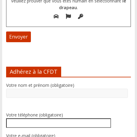
Veuillez prouver que vous êtes humain en sélectionnant
le
drapeau
.
A
l
Adhérez à la CFDT
t
e
Votre nom et prénom (obligatoire)
r
n
a
t
i
Votre téléphone (obligatoire)
v
e
:
Votre e-mail (obligatoire)