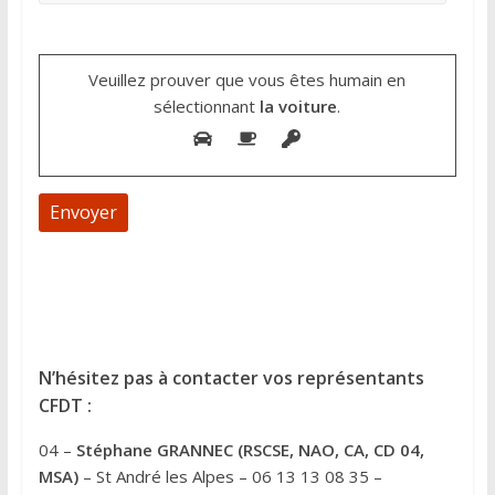
Veuillez prouver que vous êtes humain en
sélectionnant
la voiture
.
A
l
t
e
N’hésitez pas à contacter vos représentants
r
CFDT :
n
04 –
Stéphane GRANNEC (RSCSE, NAO, CA, CD 04,
a
MSA)
– St André les Alpes – 06 13 13 08 35 –
t