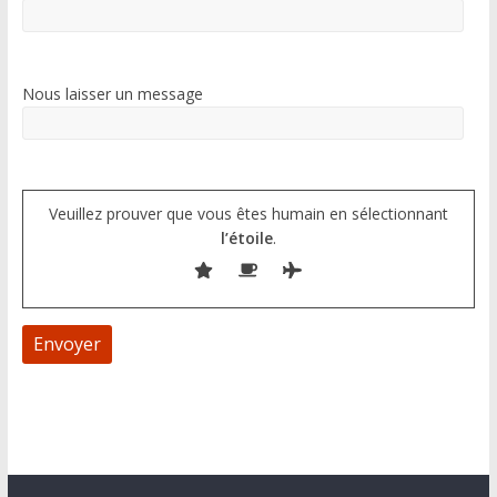
Nous laisser un message
Veuillez prouver que vous êtes humain en sélectionnant
l’étoile
.
A
l
t