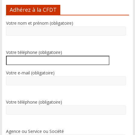
l
Adhérez à la CFDT
t
e
Votre nom et prénom (obligatoire)
r
n
a
t
i
Votre téléphone (obligatoire)
v
e
:
Votre e-mail (obligatoire)
Votre téléphone (obligatoire)
Agence ou Service ou Société