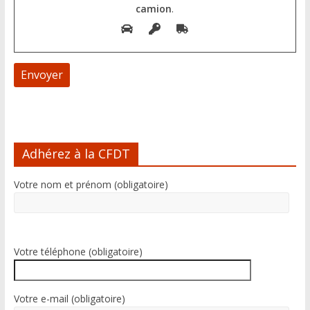
camion
.
A
l
Adhérez à la CFDT
t
e
Votre nom et prénom (obligatoire)
r
n
a
t
i
Votre téléphone (obligatoire)
v
e
:
Votre e-mail (obligatoire)