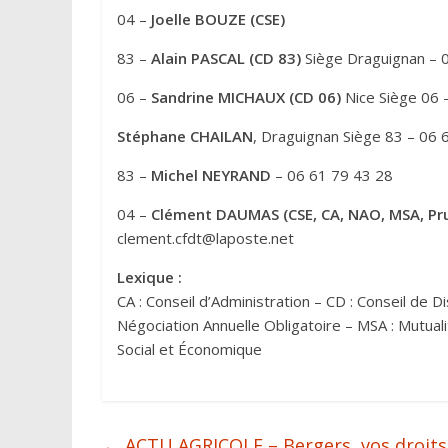
e
04 –
Joelle BOUZE (CSE)
:
83 –
Alain PASCAL (CD 83)
Siège Draguignan – 
06 –
Sandrine MICHAUX (CD 06)
Nice Siège 06 
Stéphane CHAILAN
, Draguignan Siège 83 – 06 
83 –
Michel NEYRAND
– 06 61 79 43 28
04 –
Clément DAUMAS (CSE, CA, NAO, MSA, P
clement.cfdt@laposte.net
Lexique :
CA : Conseil d’Administration – CD : Conseil de D
Négociation Annuelle Obligatoire – MSA : Mutual
Social et Économique
←
ACTU AGRICOLE – Bergers, vos droits 