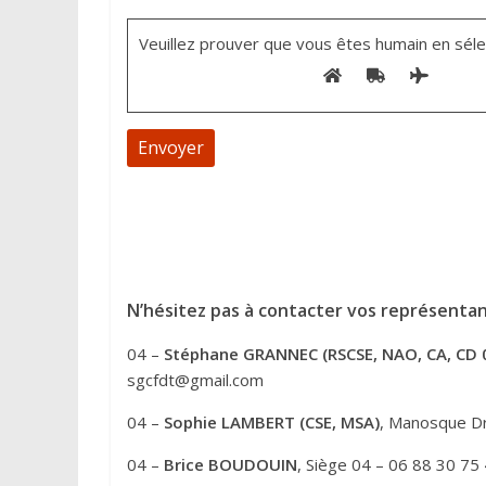
Veuillez prouver que vous êtes humain en séle
A
l
t
e
N’hésitez pas à contacter vos représentan
r
04 –
Stéphane GRANNEC (RSCSE, NAO, CA, CD 
n
sgcfdt@gmail.com
a
t
04 –
Sophie LAMBERT (CSE, MSA)
, Manosque Dr
i
04 –
Brice BOUDOUIN
, Siège 04 – 06 88 30 75
v