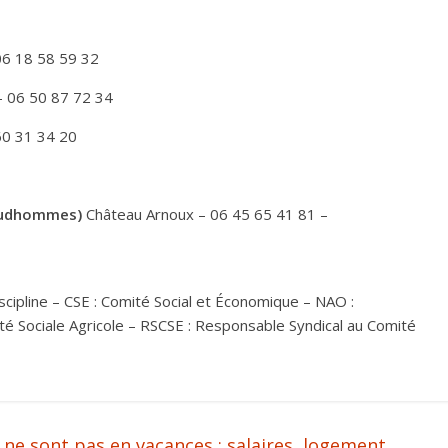
06 18 58 59 32
– 06 50 87 72 34
60 31 34 20
rudhommes)
Château Arnoux – 06 45 65 41 81 –
iscipline – CSE : Comité Social et Économique – NAO :
ité Sociale Agricole – RSCSE : Responsable Syndical au Comité
ne sont pas en vacances : salaires, logement,