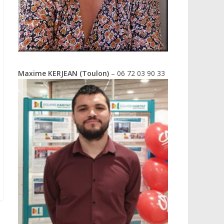
Maxime KERJEAN (Toulon)
– 06 72 03 90 33