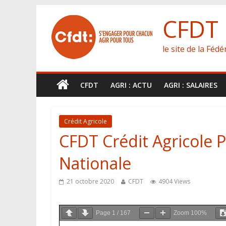
CFDT
le site de la Féd
CFDT
AGRI : ACTU
AGRI : SALAIRES
Crédit Agricole
CFDT Crédit Agricole P
Nationale
21 octobre 2020
CFDT
4904 Views
Page
1
/
167
Zoom
100%