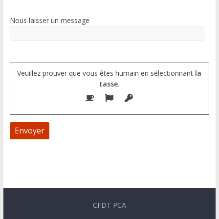
Nous laisser un message
Veuillez prouver que vous êtes humain en sélectionnant
la
tasse
.
A
l
t
e
CFDT PCA
r