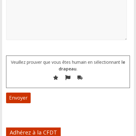
Veuillez prouver que vous êtes humain en sélectionnant
le
drapeau
.
A
l
Adhérez à la CFDT
t