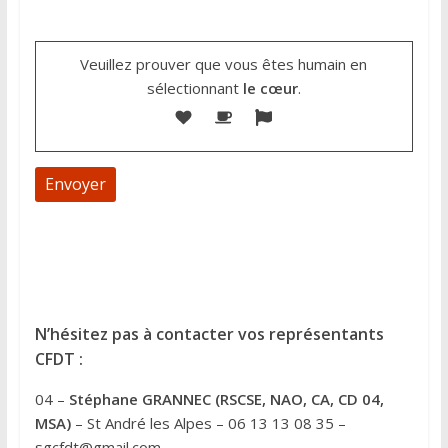
Veuillez prouver que vous êtes humain en
sélectionnant
le cœur
.
A
l
t
e
N’hésitez pas à contacter vos représentants
r
CFDT :
n
04 –
Stéphane GRANNEC (RSCSE, NAO, CA, CD 04,
a
MSA)
– St André les Alpes – 06 13 13 08 35 –
t
sgcfdt@gmail.com