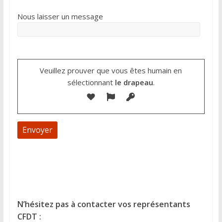
Nous laisser un message
Veuillez prouver que vous êtes humain en
sélectionnant
le drapeau
.
A
l
t
e
N’hésitez pas à contacter vos représentants
r
CFDT :