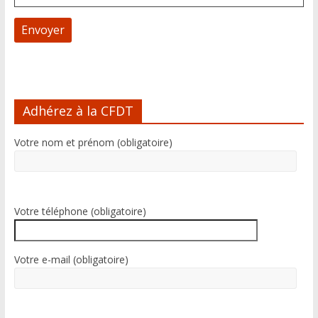
A
l
Adhérez à la CFDT
t
e
Votre nom et prénom (obligatoire)
r
n
a
t
i
Votre téléphone (obligatoire)
v
e
:
Votre e-mail (obligatoire)