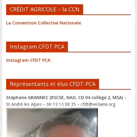
A
CRÉDIT AGRICOLE – la CCN
l
t
La Convention Collective Nationale
e
r
n
Instagram CFDT PCA
a
t
Instagram CFDT PCA
i
v
e
Représentants et élus CFDT-PCA
:
Stéphane GRANNEC (RSCSE, NAO, CD 04 collège 2, MSA)
–
St André les Alpes – 06 13 13 08 35 – cfdt@verlaine.org