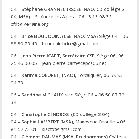
n
04 –
Stéphane GRANNEC (RSCSE, NAO, CD collège 2
a
04, MSA)
– St André les Alpes – 06 13 13 08 35 –
t
cfdt@verlaine.org
i
v
04 –
Brice BOUDOUIN, (CSE, NAO, MSA)
Siège 04 – 06
e
88 30 75 45 – boudouin.brice@gmail.com
:
06 –
Jean Pierre ICART, Secrétaire CSE
, Siège 06, 06
25 46 00 05 – jean-pierre.icart@cepca06.net
04 –
Karima COEURET, (NAO)
, Forcalquier, 06 58 83
94 73
06 –
Sandrine MICHAUX
Nice Siège 06 – 06 50 87 72
34
04 –
Christophe CENDROS, (CD collège 3 04)
04 –
Sophie LAMBERT (MSA)
, Manosque Drouille – 06
81 52 73 01 – slacfdt@gmail.com
04 –
Clément DAUMAS (MSA, Prudhommes)
Château