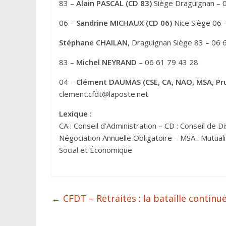
83 –
Alain PASCAL (CD 83)
Siège Draguignan – 
06 –
Sandrine MICHAUX (CD 06)
Nice Siège 06 
Stéphane CHAILAN
, Draguignan Siège 83 – 06 
83 –
Michel NEYRAND
– 06 61 79 43 28
04 –
Clément DAUMAS (CSE, CA, NAO, MSA, P
clement.cfdt@laposte.net
Lexique :
CA : Conseil d’Administration – CD : Conseil de D
Négociation Annuelle Obligatoire – MSA : Mutual
Social et Économique
←
CFDT – Retraites : la bataille contin