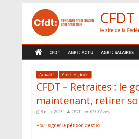
CFDT
le site de la Féd
CFDT
AGRI : ACTU
AGRI : SALAIRES
Actualité
Crédit Agricole
CFDT – Retraites : le 
maintenant, retirer so
9 mars 2023
CFDT
6730 Views
Pour signer la pétition c’est ici