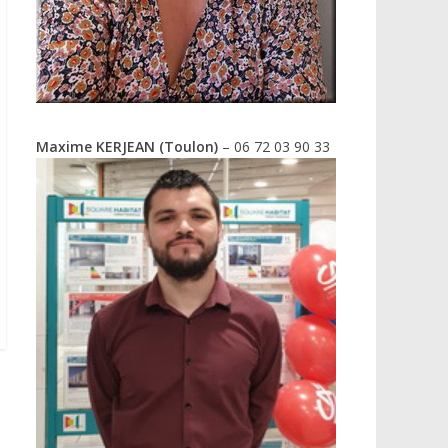
Maxime KERJEAN (Toulon)
– 06 72 03 90 33