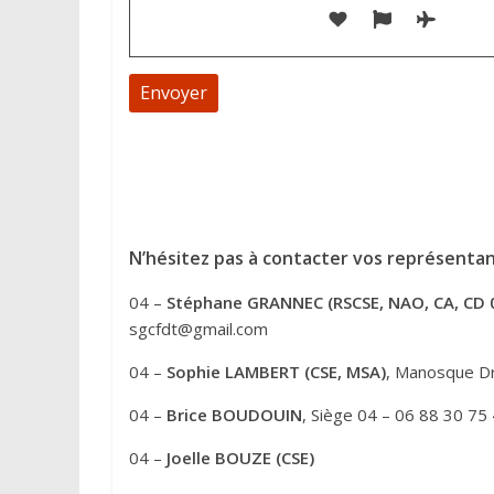
A
l
t
e
N’hésitez pas à contacter vos représentan
r
04 –
Stéphane GRANNEC (RSCSE, NAO, CA, CD 
n
sgcfdt@gmail.com
a
t
04 –
Sophie LAMBERT (CSE, MSA)
, Manosque Dr
i
04 –
Brice BOUDOUIN
, Siège 04 – 06 88 30 75
v
e
04 –
Joelle BOUZE (CSE)
: