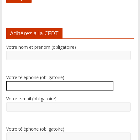
A
l
Adhérez à la CFDT
t
e
Votre nom et prénom (obligatoire)
r
n
a
t
i
Votre téléphone (obligatoire)
v
e
:
Votre e-mail (obligatoire)
Votre téléphone (obligatoire)