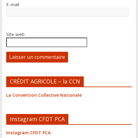
E-mail
Site web
A
CRÉDIT AGRICOLE – la CCN
l
t
La Convention Collective Nationale
e
r
n
Instagram CFDT PCA
a
t
Instagram CFDT PCA