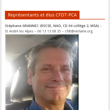
i
v
e
Représentants et élus CFDT-PCA
:
Stéphane GRANNEC (RSCSE, NAO, CD 04 collège 2, MSA)
–
St André les Alpes – 06 13 13 08 35 – cfdt@verlaine.org