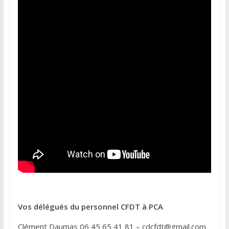
Vos délégués du personnel CFDT à PCA
Clément Daumas 06 45 65 41 81 – cdcfdt@gmail.com