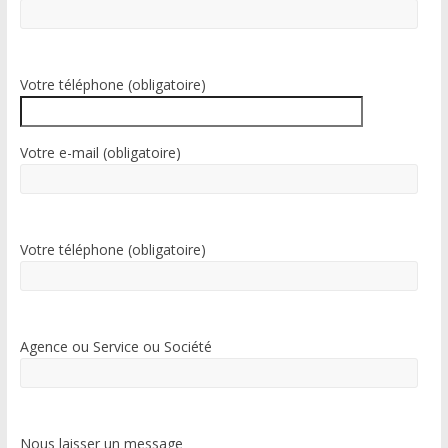
n
a
t
i
Votre téléphone (obligatoire)
v
e
:
Votre e-mail (obligatoire)
Votre téléphone (obligatoire)
Agence ou Service ou Société
Nous laisser un message