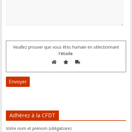
Veuillez prouver que vous êtes humain en sélectionnant
l’étoile
.
A
l
Adhérez à la CFDT
t
e
Votre nom et prénom (obligatoire)
r