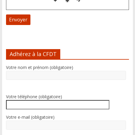
A
l
Adhérez à la CFDT
t
e
Votre nom et prénom (obligatoire)
r
n
a
t
i
Votre téléphone (obligatoire)
v
e
:
Votre e-mail (obligatoire)