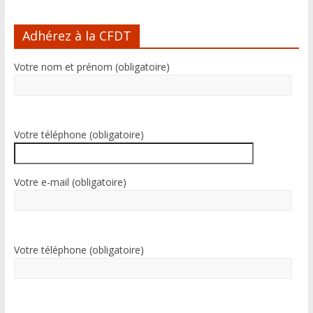
A
l
Adhérez à la CFDT
t
e
Votre nom et prénom (obligatoire)
r
n
a
t
i
Votre téléphone (obligatoire)
v
e
:
Votre e-mail (obligatoire)
Votre téléphone (obligatoire)