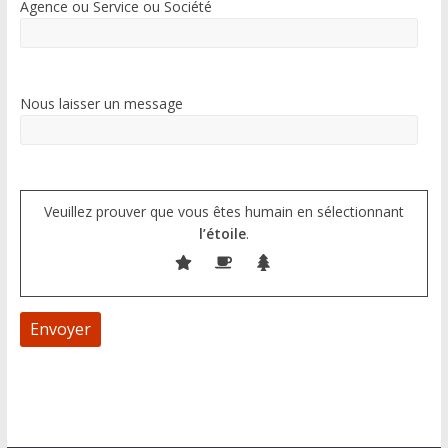
Agence ou Service ou Société
Nous laisser un message
Veuillez prouver que vous êtes humain en sélectionnant
l’étoile
.
A
l
t