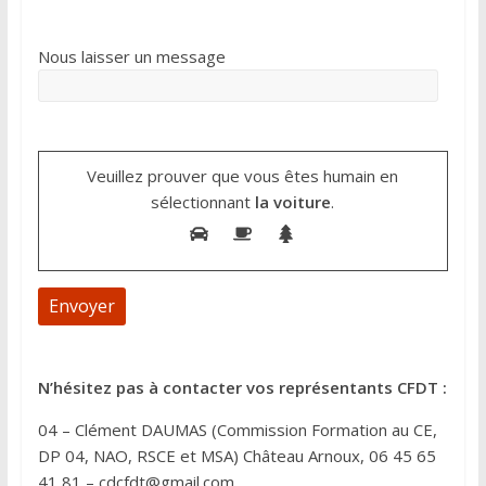
Nous laisser un message
Veuillez prouver que vous êtes humain en
sélectionnant
la voiture
.
A
N’hésitez pas à contacter vos représentants CFDT :
l
04 – Clément DAUMAS (Commission Formation au CE,
t
DP 04, NAO, RSCE et MSA) Château Arnoux, 06 45 65
e
41 81 – cdcfdt@gmail.com