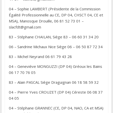
r
n
04 – Sophie LAMBERT (Présidente de la Commission
a
Égalité Professionnelle au CE, DP 04, CHSCT 04, CE et
t
MSA), Manosque Drouille, 06 81 52 73 01 –
slacfdt@gmail.com
i
v
83 – Stéphane CHAILAN, Siège 83 – 06 60 31 34 20
e
:
06 – Sandrine Michaux Nice Siège 06 – 06 50 87 72 34
83 – Michel Neyrand 06 61 79 43 28
04 – Geneviève MONGUZZI (DP 04) Gréoux les Bains
06 17 70 76 05
83 – Alain PASCAL Siège Draguignan 06 18 58 59 32
04 – Pierre Yves CROUZET (DP 04) Céreste 06 08 37
04 05
04 – Stéphane GRANNEC (CE, DP 04, NAO, CA et MSA)