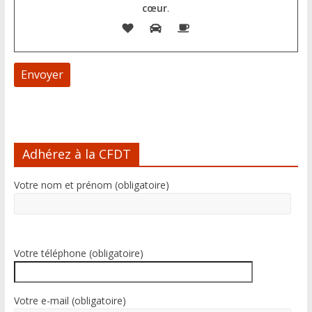
cœur
.
A
l
Adhérez à la CFDT
t
e
Votre nom et prénom (obligatoire)
r
n
a
t
i
Votre téléphone (obligatoire)
v
e
:
Votre e-mail (obligatoire)