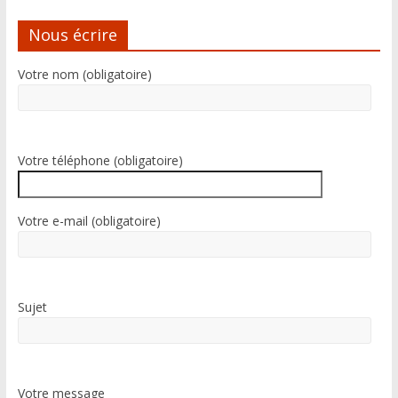
r
n
Nous écrire
a
t
Votre nom (obligatoire)
i
v
e
:
Votre téléphone (obligatoire)
Votre e-mail (obligatoire)
Sujet
Votre message