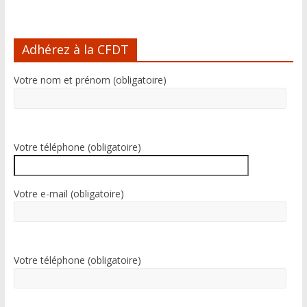
A
l
Adhérez à la CFDT
t
e
Votre nom et prénom (obligatoire)
r
n
a
t
i
Votre téléphone (obligatoire)
v
e
:
Votre e-mail (obligatoire)
Votre téléphone (obligatoire)