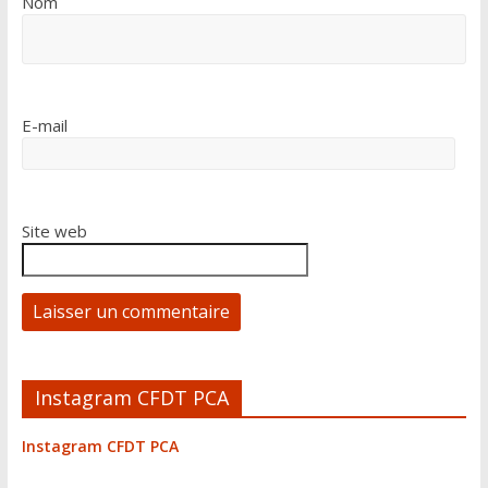
Nom
E-mail
Site web
A
Instagram CFDT PCA
l
t
Instagram CFDT PCA
e