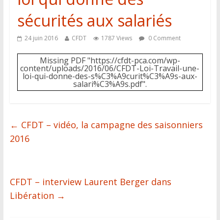
sécurités aux salariés
24 juin 2016
CFDT
1787 Views
0 Comment
Missing PDF "https://cfdt-pca.com/wp-
content/uploads/2016/06/CFDT-Loi-Travail-une-
loi-qui-donne-des-s%C3%A9curit%C3%A9s-aux-
salari%C3%A9s.pdf".
←
CFDT – vidéo, la campagne des saisonniers
2016
CFDT – interview Laurent Berger dans
Libération
→