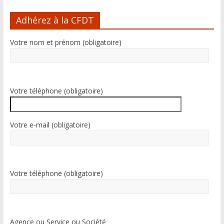
l
Adhérez à la CFDT
t
e
Votre nom et prénom (obligatoire)
r
n
a
t
i
Votre téléphone (obligatoire)
v
e
:
Votre e-mail (obligatoire)
Votre téléphone (obligatoire)
Agence ou Service ou Société