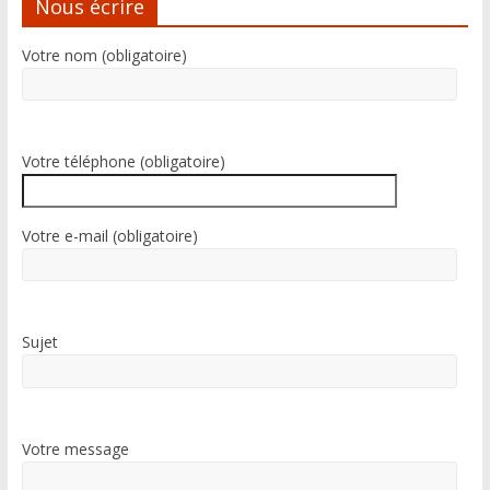
n
Nous écrire
a
t
Votre nom (obligatoire)
i
v
e
:
Votre téléphone (obligatoire)
Votre e-mail (obligatoire)
Sujet
Votre message