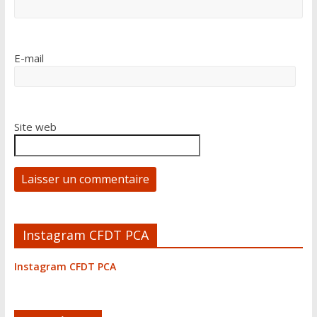
E-mail
Site web
A
Instagram CFDT PCA
l
t
Instagram CFDT PCA
e
r