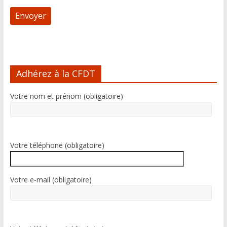
A
l
Adhérez à la CFDT
t
e
Votre nom et prénom (obligatoire)
r
n
a
t
i
Votre téléphone (obligatoire)
v
e
:
Votre e-mail (obligatoire)