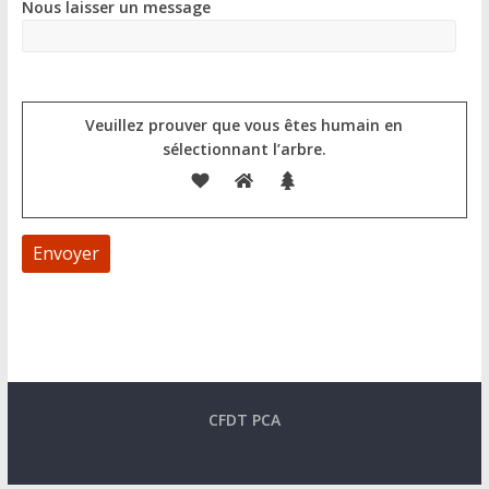
Nous laisser un message
Veuillez prouver que vous êtes humain en
sélectionnant
l’arbre
.
A
l
t
e
CFDT PCA
r
n
a