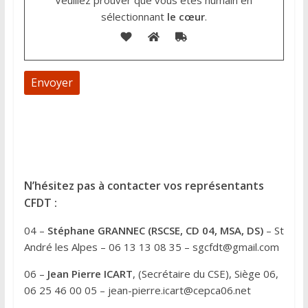
Veuillez prouver que vous êtes humain en
sélectionnant
le cœur
.
A
l
t
e
N’hésitez pas à contacter vos représentants
r
CFDT :
n
04 –
Stéphane GRANNEC (RSCSE, CD 04, MSA, DS)
– St
a
André les Alpes – 06 13 13 08 35 – sgcfdt@gmail.com
t
i
06 –
Jean Pierre ICART
, (Secrétaire du CSE), Siège 06,
v
06 25 46 00 05 – jean-pierre.icart@cepca06.net
e