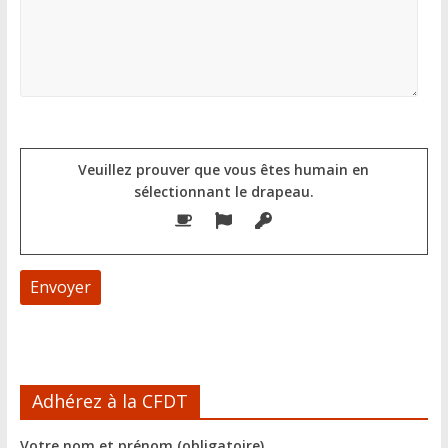
Veuillez prouver que vous êtes humain en
sélectionnant
le drapeau
.
A
l
Adhérez à la CFDT
t
e
Votre nom et prénom (obligatoire)