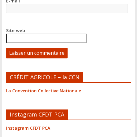
E-mail
Site web
A
CRÉDIT AGRICOLE – la CCN
l
t
La Convention Collective Nationale
e
r
n
Instagram CFDT PCA
a
t
Instagram CFDT PCA
i