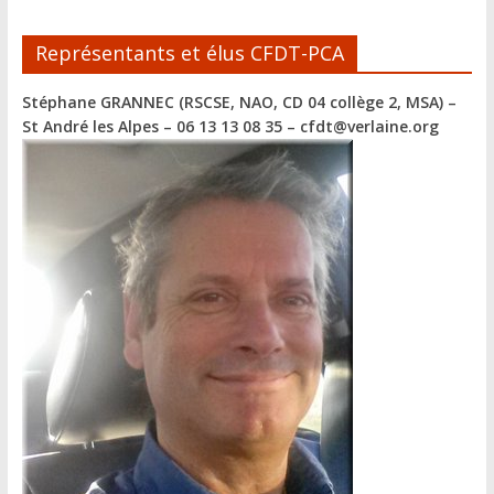
v
e
Représentants et élus CFDT-PCA
:
Stéphane GRANNEC (RSCSE, NAO, CD 04 collège 2, MSA)
–
St André les Alpes – 06 13 13 08 35 – cfdt@verlaine.org