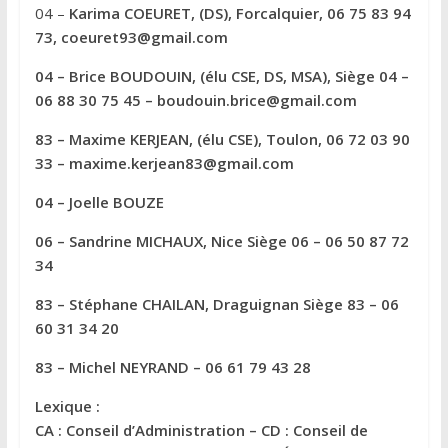
04 –
Karima COEURET, (DS), Forcalquier, 06 75 83 94
:
73, coeuret93@gmail.com
04 –
Brice BOUDOUIN
, (élu CSE, DS, MSA), Siège 04 –
06 88 30 75 45 – boudouin.brice@gmail.com
83 –
Maxime KERJEAN
, (élu CSE), Toulon, 06 72 03 90
33 – maxime.kerjean83@gmail.com
04 –
Joelle BOUZE
06 –
Sandrine MICHAUX
, Nice Siège 06 – 06 50 87 72
34
83 –
Stéphane CHAILAN
, Draguignan Siège 83 – 06
60 31 34 20
83 –
Michel NEYRAND
– 06 61 79 43 28
Lexique :
CA : Conseil d’Administration – CD : Conseil de