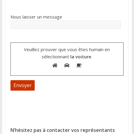
Nous laisser un message
Veuillez prouver que vous êtes humain en
sélectionnant
la voiture
.
A
l
t
e
N’hésitez pas à contacter vos représentants