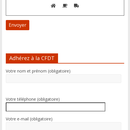
A
l
Adhérez à la CFDT
t
e
Votre nom et prénom (obligatoire)
r
n
a
t
i
Votre téléphone (obligatoire)
v
e
:
Votre e-mail (obligatoire)