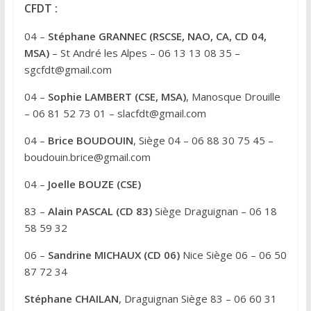
r
CFDT :
n
04 –
Stéphane GRANNEC (RSCSE, NAO, CA, CD 04,
a
MSA)
– St André les Alpes – 06 13 13 08 35 –
t
sgcfdt@gmail.com
i
v
04 –
Sophie LAMBERT (CSE, MSA)
, Manosque Drouille
e
– 06 81 52 73 01 – slacfdt@gmail.com
:
04 –
Brice BOUDOUIN
, Siège 04 – 06 88 30 75 45 –
boudouin.brice@gmail.com
04 –
Joelle BOUZE (CSE)
83 –
Alain PASCAL (CD 83)
Siège Draguignan – 06 18
58 59 32
06 –
Sandrine MICHAUX (CD 06)
Nice Siège 06 – 06 50
87 72 34
Stéphane CHAILAN
, Draguignan Siège 83 – 06 60 31