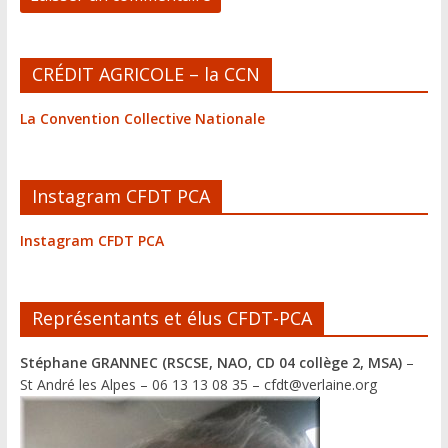
A
CRÉDIT AGRICOLE – la CCN
l
t
La Convention Collective Nationale
e
r
n
Instagram CFDT PCA
a
t
Instagram CFDT PCA
i
v
e
Représentants et élus CFDT-PCA
:
Stéphane GRANNEC (RSCSE, NAO, CD 04 collège 2, MSA)
–
St André les Alpes – 06 13 13 08 35 – cfdt@verlaine.org