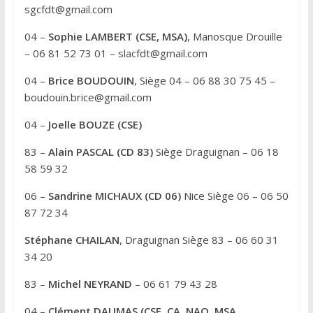
t
sgcfdt@gmail.com
i
v
04 –
Sophie LAMBERT (CSE, MSA)
, Manosque Drouille
e
– 06 81 52 73 01 – slacfdt@gmail.com
:
04 –
Brice BOUDOUIN
, Siège 04 – 06 88 30 75 45 –
boudouin.brice@gmail.com
04 –
Joelle BOUZE (CSE)
83 –
Alain PASCAL (CD 83)
Siège Draguignan – 06 18
58 59 32
06 –
Sandrine MICHAUX (CD 06)
Nice Siège 06 – 06 50
87 72 34
Stéphane CHAILAN
, Draguignan Siège 83 – 06 60 31
34 20
83 –
Michel NEYRAND
– 06 61 79 43 28
04 –
Clément DAUMAS (CSE, CA, NAO, MSA,