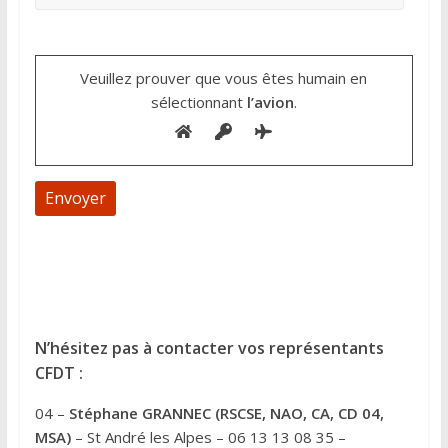
Veuillez prouver que vous êtes humain en
sélectionnant
l’avion
.
A
l
t
e
N’hésitez pas à contacter vos représentants
r
CFDT :
n
04 –
Stéphane GRANNEC (RSCSE, NAO, CA, CD 04,
a
MSA)
– St André les Alpes – 06 13 13 08 35 –