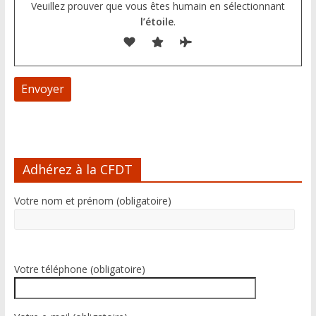
Veuillez prouver que vous êtes humain en sélectionnant
l’étoile
.
A
l
Adhérez à la CFDT
t
e
Votre nom et prénom (obligatoire)
r
n
a
t
i
Votre téléphone (obligatoire)
v
e
: