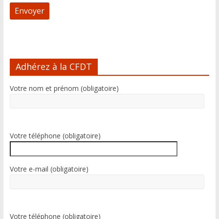
A
l
Adhérez à la CFDT
t
e
Votre nom et prénom (obligatoire)
r
n
a
t
i
Votre téléphone (obligatoire)
v
e
:
Votre e-mail (obligatoire)
Votre téléphone (obligatoire)