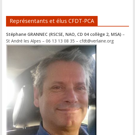
i
v
e
Représentants et élus CFDT-PCA
:
Stéphane GRANNEC (RSCSE, NAO, CD 04 collège 2, MSA)
–
St André les Alpes – 06 13 13 08 35 – cfdt@verlaine.org