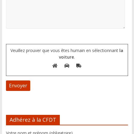
Veuillez prouver que vous êtes humain en sélectionnant
la
voiture
.
A
l
Adhérez à la CFDT
t
e
Votre nom et prénom (obligatoire)
r