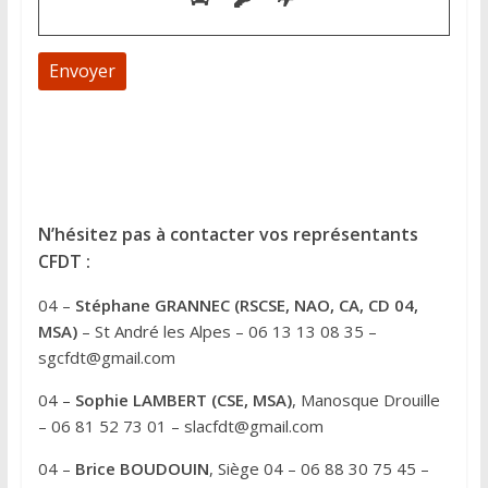
A
l
t
e
N’hésitez pas à contacter vos représentants
r
CFDT :
n
04 –
Stéphane GRANNEC (RSCSE, NAO, CA, CD 04,
a
MSA)
– St André les Alpes – 06 13 13 08 35 –
t
sgcfdt@gmail.com
i
v
04 –
Sophie LAMBERT (CSE, MSA)
, Manosque Drouille
e
– 06 81 52 73 01 – slacfdt@gmail.com
:
04 –
Brice BOUDOUIN
, Siège 04 – 06 88 30 75 45 –