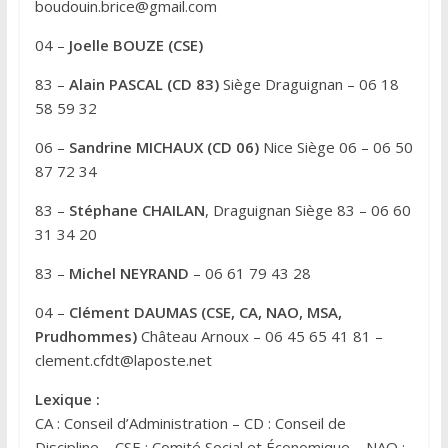
boudouin.brice@gmail.com
04 –
Joelle BOUZE (CSE)
83 –
Alain PASCAL (CD 83)
Siège Draguignan – 06 18
58 59 32
06 –
Sandrine MICHAUX (CD 06)
Nice Siège 06 – 06 50
87 72 34
83 –
Stéphane CHAILAN
, Draguignan Siège 83 – 06 60
31 34 20
83 –
Michel NEYRAND
– 06 61 79 43 28
04 –
Clément DAUMAS (CSE, CA, NAO, MSA,
Prudhommes)
Château Arnoux – 06 45 65 41 81 –
clement.cfdt@laposte.net
Lexique :
CA : Conseil d’Administration – CD : Conseil de
Discipline – CSE : Comité Social et Économique – NAO :