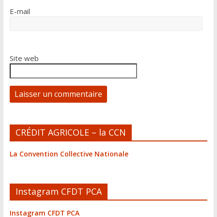
E-mail
Site web
A
CRÉDIT AGRICOLE – la CCN
l
t
La Convention Collective Nationale
e
r
n
Instagram CFDT PCA
a
t
Instagram CFDT PCA