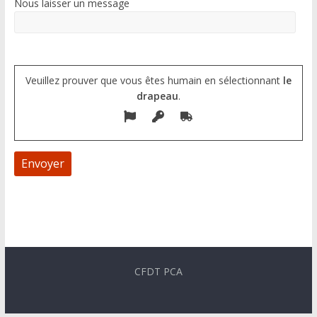
Nous laisser un message
Veuillez prouver que vous êtes humain en sélectionnant
le
drapeau
.
A
l
t
e
CFDT PCA
r
n
a