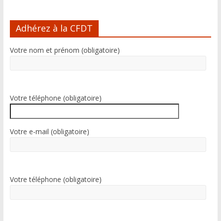
A
l
Adhérez à la CFDT
t
e
Votre nom et prénom (obligatoire)
r
n
a
t
i
Votre téléphone (obligatoire)
v
e
:
Votre e-mail (obligatoire)
Votre téléphone (obligatoire)