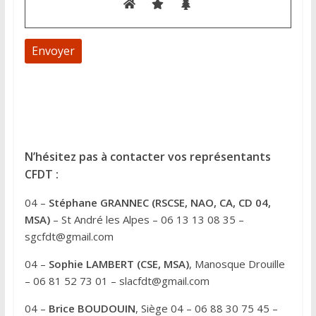
A
l
t
e
N’hésitez pas à contacter vos représentants
r
CFDT :
n
04 –
Stéphane GRANNEC (RSCSE, NAO, CA, CD 04,
a
MSA)
– St André les Alpes – 06 13 13 08 35 –
t
sgcfdt@gmail.com
i
v
04 –
Sophie LAMBERT (CSE, MSA)
, Manosque Drouille
e
– 06 81 52 73 01 – slacfdt@gmail.com
:
04 –
Brice BOUDOUIN
, Siège 04 – 06 88 30 75 45 –