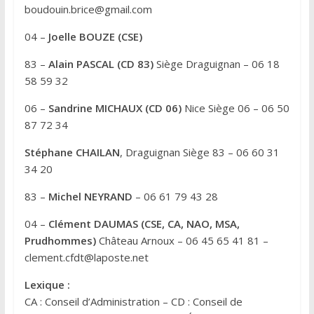
boudouin.brice@gmail.com
04 –
Joelle BOUZE (CSE)
83 –
Alain PASCAL (CD 83)
Siège Draguignan – 06 18
58 59 32
06 –
Sandrine MICHAUX (CD 06)
Nice Siège 06 – 06 50
87 72 34
Stéphane CHAILAN
, Draguignan Siège 83 – 06 60 31
34 20
83 –
Michel NEYRAND
– 06 61 79 43 28
04 –
Clément DAUMAS (CSE, CA, NAO, MSA,
Prudhommes)
Château Arnoux – 06 45 65 41 81 –
clement.cfdt@laposte.net
Lexique :
CA : Conseil d’Administration – CD : Conseil de