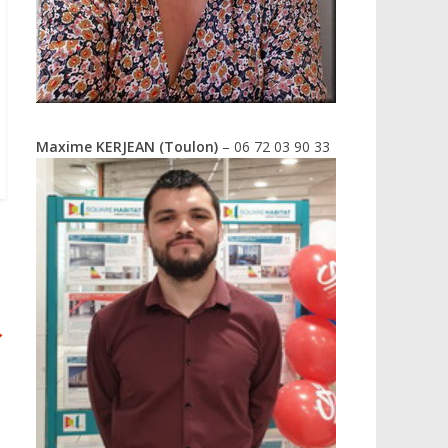
Maxime KERJEAN (Toulon)
– 06 72 03 90 33
→