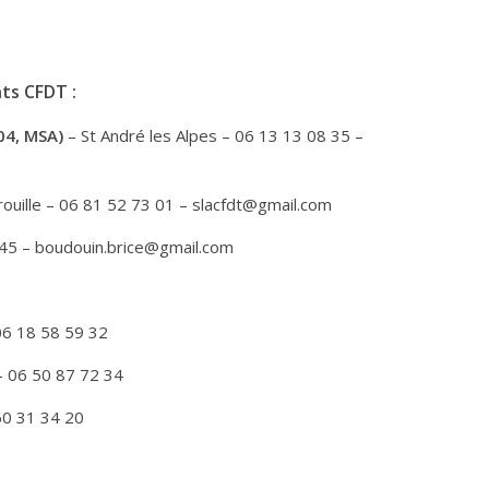
ts CFDT :
04, MSA)
– St André les Alpes – 06 13 13 08 35 –
ouille – 06 81 52 73 01 – slacfdt@gmail.com
 45 – boudouin.brice@gmail.com
06 18 58 59 32
– 06 50 87 72 34
60 31 34 20