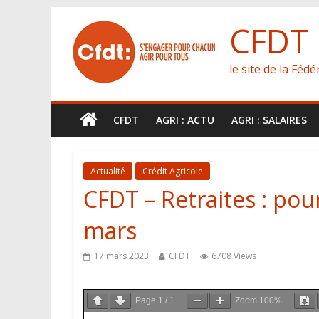
CFDT
le site de la Féd
CFDT
AGRI : ACTU
AGRI : SALAIRES
Actualité
Crédit Agricole
CFDT – Retraites : pour
mars
17 mars 2023
CFDT
6708 Views
Page
1
/
1
Zoom
100%