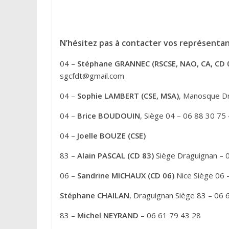
A
l
t
e
N’hésitez pas à contacter vos représentan
r
04 –
Stéphane GRANNEC (RSCSE, NAO, CA, CD 
n
sgcfdt@gmail.com
a
t
04 –
Sophie LAMBERT (CSE, MSA)
, Manosque Dr
i
04 –
Brice BOUDOUIN
, Siège 04 – 06 88 30 75
v
e
04 –
Joelle BOUZE (CSE)
:
83 –
Alain PASCAL (CD 83)
Siège Draguignan – 
06 –
Sandrine MICHAUX (CD 06)
Nice Siège 06 
Stéphane CHAILAN
, Draguignan Siège 83 – 06 
83 –
Michel NEYRAND
– 06 61 79 43 28